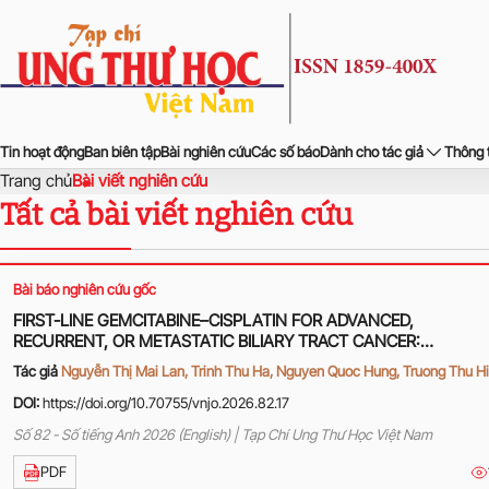
Tin hoạt động
Ban biên tập
Bài nghiên cứu
Các số báo
Dành cho tác giả
Thông 
Trang chủ
Bài viết nghiên cứu
Tất cả bài viết nghiên cứu
Bài báo nghiên cứu gốc
FIRST-LINE GEMCITABINE–CISPLATIN FOR ADVANCED,
RECURRENT, OR METASTATIC BILIARY TRACT CANCER:
TREATMENT OUTCOMES AT HANOI ONCOLOGY HOSPITAL
Tác giả
Nguyễn Thị Mai Lan, Trinh Thu Ha, Nguyen Quoc Hung, Truong Thu H
DOI:
https://doi.org/10.70755/vnjo.2026.82.17
Số 82 - Số tiếng Anh 2026 (English) | Tạp Chí Ung Thư Học Việt Nam
PDF