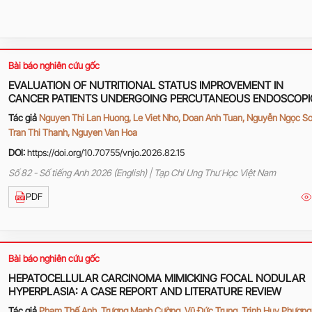
Bài báo nghiên cứu gốc
EVALUATION OF NUTRITIONAL STATUS IMPROVEMENT IN
CANCER PATIENTS UNDERGOING PERCUTANEOUS ENDOSCOPI
GASTROSTOMY (PEG)
Tác giả
Nguyen Thi Lan Huong, Le Viet Nho, Doan Anh Tuan, Nguyễn Ngọc Sơ
Tran Thi Thanh, Nguyen Van Hoa
DOI:
https://doi.org/10.70755/vnjo.2026.82.15
Số 82 - Số tiếng Anh 2026 (English) | Tạp Chí Ung Thư Học Việt Nam
PDF
Bài báo nghiên cứu gốc
HEPATOCELLULAR CARCINOMA MIMICKING FOCAL NODULAR
HYPERPLASIA: A CASE REPORT AND LITERATURE REVIEW
Tác giả
Phạm Thế Anh, Trương Mạnh Cường, Vũ Đức Trung, Trịnh Huy Phương