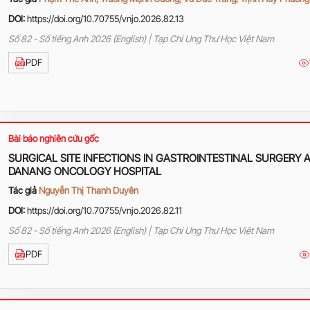
DOI:
https://doi.org/10.70755/vnjo.2026.82.13
Số 82 - Số tiếng Anh 2026 (English) | Tạp Chí Ung Thư Học Việt Nam
PDF
Bài báo nghiên cứu gốc
SURGICAL SITE INFECTIONS IN GASTROINTESTINAL SURGERY 
DANANG ONCOLOGY HOSPITAL
Tác giả
Nguyễn Thị Thanh Duyên
DOI:
https://doi.org/10.70755/vnjo.2026.82.11
Số 82 - Số tiếng Anh 2026 (English) | Tạp Chí Ung Thư Học Việt Nam
PDF