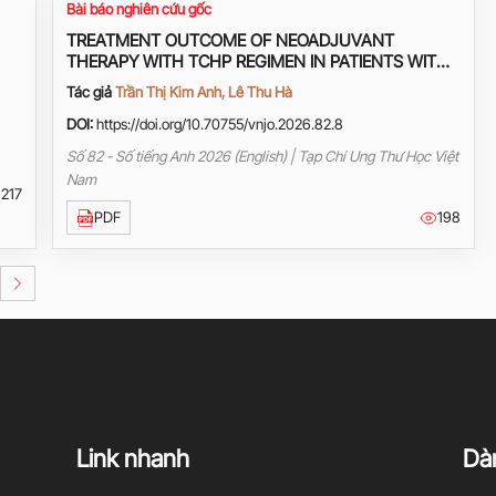
Bài báo nghiên cứu gốc
TREATMENT OUTCOME OF NEOADJUVANT
THERAPY WITH TCHP REGIMEN IN PATIENTS WITH
HER2+ BREAST CANCER AT HANOI ONCOLOGY
Tác giả
Trần Thị Kim Anh, Lê Thu Hà
HOSPITAL
DOI:
https://doi.org/10.70755/vnjo.2026.82.8
Số 82 - Số tiếng Anh 2026 (English) | Tạp Chí Ung Thư Học Việt
Nam
217
PDF
198
Link nhanh
Dàn