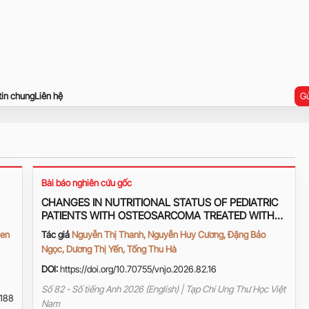
tin chung
Liên hệ
Gử
Bài báo nghiên cứu gốc
CHANGES IN NUTRITIONAL STATUS OF PEDIATRIC
PATIENTS WITH OSTEOSARCOMA TREATED WITH
THE MAP REGIMEN IN 2022–2024 AND
ien
Tác giả
Nguyễn Thị Thanh, Nguyễn Huy Cương, Đặng Bảo
ASSOCIATED FACTORS
Ngọc, Dương Thị Yến, Tống Thu Hà
DOI:
https://doi.org/10.70755/vnjo.2026.82.16
Số 82 - Số tiếng Anh 2026 (English) | Tạp Chí Ung Thư Học Việt
188
Nam