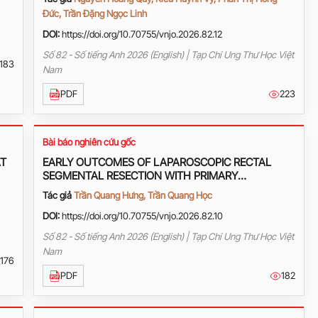
Đức, Trần Đặng Ngọc Linh
DOI:
https://doi.org/10.70755/vnjo.2026.82.12
Số 82 - Số tiếng Anh 2026 (English) | Tạp Chí Ung Thư Học Việt
183
Nam
PDF
223
Bài báo nghiên cứu gốc
AT
EARLY OUTCOMES OF LAPAROSCOPIC RECTAL
SEGMENTAL RESECTION WITH PRIMARY
ANASTOMOSIS IN THE TREATMENT OF RECTAL
Tác giả
Trần Quang Hưng, Trần Quang Học
CANCER AT VIET TIEP FRIENDSHIP HOSPITAL
DOI:
https://doi.org/10.70755/vnjo.2026.82.10
Số 82 - Số tiếng Anh 2026 (English) | Tạp Chí Ung Thư Học Việt
Nam
176
PDF
182