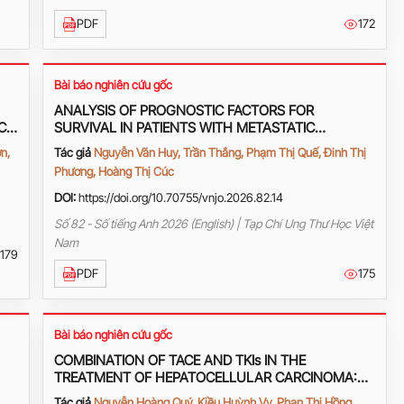
PDF
172
Bài báo nghiên cứu gốc
ANALYSIS OF PROGNOSTIC FACTORS FOR
C
SURVIVAL IN PATIENTS WITH METASTATIC
PANCREATIC CANCER RECEIVING FIRST-LINE
n,
Tác giả
Nguyễn Văn Huy, Trần Thắng, Phạm Thị Quế, Đinh Thị
mFOLFIRINOX AT K HOSPITAL
Phương, Hoàng Thị Cúc
DOI:
https://doi.org/10.70755/vnjo.2026.82.14
Số 82 - Số tiếng Anh 2026 (English) | Tạp Chí Ung Thư Học Việt
Nam
179
PDF
175
Bài báo nghiên cứu gốc
COMBINATION OF TACE AND TKIs IN THE
TREATMENT OF HEPATOCELLULAR CARCINOMA:
FROM THEORY TO CLINICAL PRACTICE
Tác giả
Nguyễn Hoàng Quý, Kiều Huỳnh Vy, Phan Thị Hồng