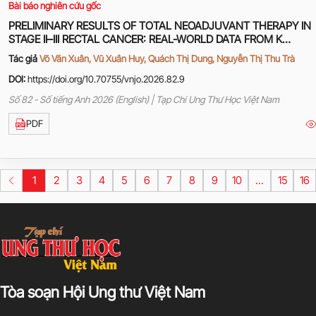
Bài báo nghiên cứu gốc
PRELIMINARY RESULTS OF TOTAL NEOADJUVANT THERAPY IN
STAGE II–III RECTAL CANCER: REAL-WORLD DATA FROM K
HOSPITAL
Tác giả
Võ Văn Xuân, Vũ Xuân Huy, Quách Thị Dung, Nguyễn Thị Thu Trà
DOI:
https://doi.org/10.70755/vnjo.2026.82.9
Số 82 - Số tiếng Anh 2026 (English) | Tạp Chí Ung Thư Học Việt Nam
PDF
1
2
3
4
5
6
7
8
9
10
...
15
16
Tòa soạn Hội Ung thư Việt Nam