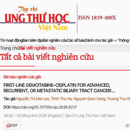
Tin hoạt động
Ban biên tập
Bài nghiên cứu
Các số báo
Dành cho tác giả
Thông 
Trang chủ
Bài viết nghiên cứu
Tất cả bài viết nghiên cứu
Bài báo nghiên cứu gốc
FIRST-LINE GEMCITABINE–CISPLATIN FOR ADVANCED,
RECURRENT, OR METASTATIC BILIARY TRACT CANCER:
TREATMENT OUTCOMES AT HANOI ONCOLOGY HOSPITAL
Tác giả
Nguyễn Thị Mai Lan, Trinh Thu Ha, Nguyen Quoc Hung, Truong Thu H
DOI:
https://doi.org/10.70755/vnjo.2026.82.17
Số 82 - Số tiếng Anh 2026 (English) | Tạp Chí Ung Thư Học Việt Nam
PDF