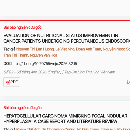
Bài báo nghiên cứu gốc
EVALUATION OF NUTRITIONAL STATUS IMPROVEMENT IN
CANCER PATIENTS UNDERGOING PERCUTANEOUS ENDOSCOPI
GASTROSTOMY (PEG)
Tác giả
Nguyen Thi Lan Huong, Le Viet Nho, Doan Anh Tuan, Nguyễn Ngọc Sơ
Tran Thi Thanh, Nguyen Van Hoa
DOI:
https://doi.org/10.70755/vnjo.2026.82.15
Số 82 - Số tiếng Anh 2026 (English) | Tạp Chí Ung Thư Học Việt Nam
PDF
Bài báo nghiên cứu gốc
HEPATOCELLULAR CARCINOMA MIMICKING FOCAL NODULAR
HYPERPLASIA: A CASE REPORT AND LITERATURE REVIEW
Tác giả
Phạm Thế Anh, Trương Mạnh Cường, Vũ Đức Trung, Trịnh Huy Phương