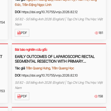
Đức, Trần Đặng Ngọc Linh
DOI:
https://doi.org/10.70755/vnjo.2026.82.12
Số 82 - Số tiếng Anh 2026 (English) | Tạp Chí Ung Thư Học Việt
154
Nam
PDF
181
Bài báo nghiên cứu gốc
AT
EARLY OUTCOMES OF LAPAROSCOPIC RECTAL
SEGMENTAL RESECTION WITH PRIMARY
ANASTOMOSIS IN THE TREATMENT OF RECTAL
Tác giả
Trần Quang Hưng, Trần Quang Học
CANCER AT VIET TIEP FRIENDSHIP HOSPITAL
DOI:
https://doi.org/10.70755/vnjo.2026.82.10
Số 82 - Số tiếng Anh 2026 (English) | Tạp Chí Ung Thư Học Việt
Nam
153
PDF
158