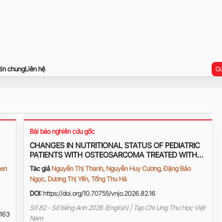
tin chung
Liên hệ
Gử
Bài báo nghiên cứu gốc
CHANGES IN NUTRITIONAL STATUS OF PEDIATRIC
PATIENTS WITH OSTEOSARCOMA TREATED WITH
THE MAP REGIMEN IN 2022–2024 AND
ien
Tác giả
Nguyễn Thị Thanh, Nguyễn Huy Cương, Đặng Bảo
ASSOCIATED FACTORS
Ngọc, Dương Thị Yến, Tống Thu Hà
DOI:
https://doi.org/10.70755/vnjo.2026.82.16
Số 82 - Số tiếng Anh 2026 (English) | Tạp Chí Ung Thư Học Việt
163
Nam