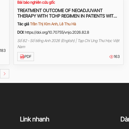
Bài báo nghiên cứu gốc
TREATMENT OUTCOME OF NEOADJUVANT
THERAPY WITH TCHP REGIMEN IN PATIENTS WITH
HER2+ BREAST CANCER AT HANOI ONCOLOGY
Tác giả
Trần Thị Kim Anh, Lê Thu Hà
HOSPITAL
DOI:
https://doi.org/10.70755/vnjo.2026.82.8
Số 82 - Số tiếng Anh 2026 (English) | Tạp Chí Ung Thư Học Việt
Nam
183
PDF
163
Link nhanh
Dàn