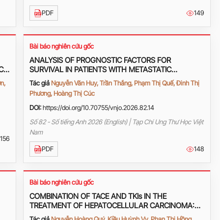
PDF
149
Bài báo nghiên cứu gốc
ANALYSIS OF PROGNOSTIC FACTORS FOR
C
SURVIVAL IN PATIENTS WITH METASTATIC
PANCREATIC CANCER RECEIVING FIRST-LINE
n,
Tác giả
Nguyễn Văn Huy, Trần Thắng, Phạm Thị Quế, Đinh Thị
mFOLFIRINOX AT K HOSPITAL
Phương, Hoàng Thị Cúc
DOI:
https://doi.org/10.70755/vnjo.2026.82.14
Số 82 - Số tiếng Anh 2026 (English) | Tạp Chí Ung Thư Học Việt
Nam
156
PDF
148
Bài báo nghiên cứu gốc
COMBINATION OF TACE AND TKIs IN THE
TREATMENT OF HEPATOCELLULAR CARCINOMA:
FROM THEORY TO CLINICAL PRACTICE
Tác giả
Nguyễn Hoàng Quý, Kiều Huỳnh Vy, Phan Thị Hồng