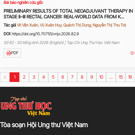
Bài báo nghiên cứu gốc
PRELIMINARY RESULTS OF TOTAL NEOADJUVANT THERAPY IN
STAGE II–III RECTAL CANCER: REAL-WORLD DATA FROM K
HOSPITAL
Tác giả
Võ Văn Xuân, Vũ Xuân Huy, Quách Thị Dung, Nguyễn Thị Thu Trà
DOI:
https://doi.org/10.70755/vnjo.2026.82.9
Số 82 - Số tiếng Anh 2026 (English) | Tạp Chí Ung Thư Học Việt Nam
PDF
1
2
3
4
5
6
7
8
9
10
...
15
16
Tòa soạn Hội Ung thư Việt Nam