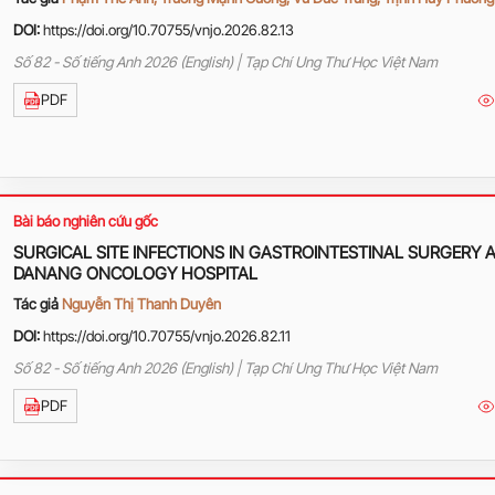
DOI:
https://doi.org/10.70755/vnjo.2026.82.13
Số 82 - Số tiếng Anh 2026 (English) | Tạp Chí Ung Thư Học Việt Nam
PDF
Bài báo nghiên cứu gốc
SURGICAL SITE INFECTIONS IN GASTROINTESTINAL SURGERY 
DANANG ONCOLOGY HOSPITAL
Tác giả
Nguyễn Thị Thanh Duyên
DOI:
https://doi.org/10.70755/vnjo.2026.82.11
Số 82 - Số tiếng Anh 2026 (English) | Tạp Chí Ung Thư Học Việt Nam
PDF