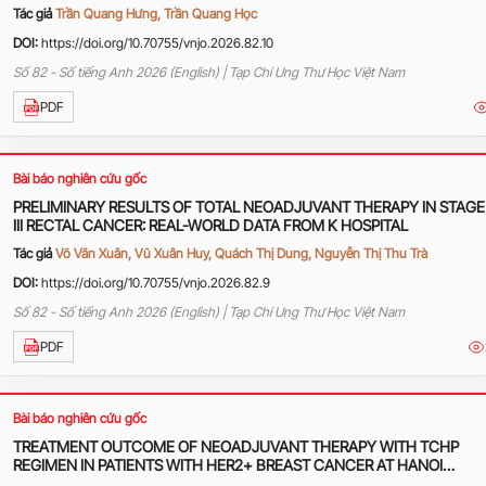
AT VIET TIEP FRIENDSHIP HOSPITAL
Tác giả
Trần Quang Hưng, Trần Quang Học
DOI:
https://doi.org/10.70755/vnjo.2026.82.10
Số 82 - Số tiếng Anh 2026 (English) | Tạp Chí Ung Thư Học Việt Nam
PDF
Bài báo nghiên cứu gốc
PRELIMINARY RESULTS OF TOTAL NEOADJUVANT THERAPY IN STAGE 
III RECTAL CANCER: REAL-WORLD DATA FROM K HOSPITAL
Tác giả
Võ Văn Xuân, Vũ Xuân Huy, Quách Thị Dung, Nguyễn Thị Thu Trà
DOI:
https://doi.org/10.70755/vnjo.2026.82.9
Số 82 - Số tiếng Anh 2026 (English) | Tạp Chí Ung Thư Học Việt Nam
PDF
Bài báo nghiên cứu gốc
TREATMENT OUTCOME OF NEOADJUVANT THERAPY WITH TCHP
REGIMEN IN PATIENTS WITH HER2+ BREAST CANCER AT HANOI
ONCOLOGY HOSPITAL