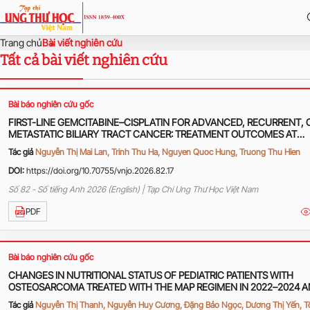
Trang chủ
Bài viết nghiên cứu
Tất cả bài viết nghiên cứu
Bài báo nghiên cứu gốc
FIRST-LINE GEMCITABINE–CISPLATIN FOR ADVANCED, RECURRENT, 
METASTATIC BILIARY TRACT CANCER: TREATMENT OUTCOMES AT
HANOI ONCOLOGY HOSPITAL
Tác giả
Nguyễn Thị Mai Lan, Trinh Thu Ha, Nguyen Quoc Hung, Truong Thu Hien
DOI:
https://doi.org/10.70755/vnjo.2026.82.17
Số 82 - Số tiếng Anh 2026 (English) | Tạp Chí Ung Thư Học Việt Nam
PDF
Bài báo nghiên cứu gốc
CHANGES IN NUTRITIONAL STATUS OF PEDIATRIC PATIENTS WITH
OSTEOSARCOMA TREATED WITH THE MAP REGIMEN IN 2022–2024 
ASSOCIATED FACTORS
Tác giả
Nguyễn Thị Thanh, Nguyễn Huy Cương, Đặng Bảo Ngọc, Dương Thị Yến, 