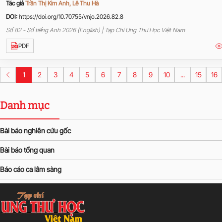
Tác giả
Trần Thị Kim Anh, Lê Thu Hà
DOI:
https://doi.org/10.70755/vnjo.2026.82.8
Số 82 - Số tiếng Anh 2026 (English) | Tạp Chí Ung Thư Học Việt Nam
PDF
1
2
3
4
5
6
7
8
9
10
...
15
16
Danh mục
Bài báo nghiên cứu gốc
Bài báo tổng quan
Báo cáo ca lâm sàng