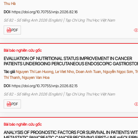
Thu Hà
DOI:
https://doi.org/10.70755/vnjo.2026.82.16
Số 82 - Số tiếng Anh 2026 (English) | Tạp Chí Ung Thư Học Việt Nam
PDF
Bài báo nghiên cứu gốc
EVALUATION OF NUTRITIONAL STATUS IMPROVEMENT IN CANCER
PATIENTS UNDERGOING PERCUTANEOUS ENDOSCOPIC GASTROST
(PEG)
Tác giả
Nguyen Thi Lan Huong, Le Viet Nho, Doan Anh Tuan, Nguyễn Ngọc Sơn, T
Thi Thanh, Nguyen Van Hoa
DOI:
https://doi.org/10.70755/vnjo.2026.82.15
Số 82 - Số tiếng Anh 2026 (English) | Tạp Chí Ung Thư Học Việt Nam
PDF
Bài báo nghiên cứu gốc
ANALYSIS OF PROGNOSTIC FACTORS FOR SURVIVAL IN PATIENTS WI
METASTATIC PANCREATIC CANCER RECEIVING FIRST-LINE mFOLFIRI