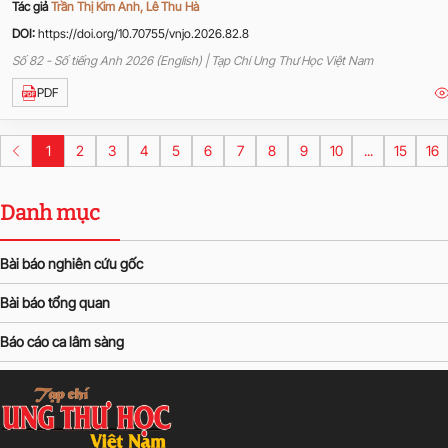
Tác giả
Trần Thị Kim Anh, Lê Thu Hà
DOI:
https://doi.org/10.70755/vnjo.2026.82.8
Số 82 - Số tiếng Anh 2026 (English) | Tạp Chí Ung Thư Học Việt Nam
PDF
1
2
3
4
5
6
7
8
9
10
...
15
16
Danh mục
Bài báo nghiên cứu gốc
Bài báo tổng quan
Báo cáo ca lâm sàng