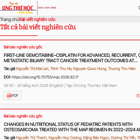
Trang chủ
Bài viết nghiên cứu
Tất cả bài viết nghiên cứu
Bài báo nghiên cứu gốc
FIRST-LINE GEMCITABINE–CISPLATIN FOR ADVANCED, RECURRENT, 
METASTATIC BILIARY TRACT CANCER: TREATMENT OUTCOMES AT
HANOI ONCOLOGY HOSPITAL
Tác giả
Nguyễn Thị Mai Lan, Trinh Thu Ha, Nguyen Quoc Hung, Truong Thu Hien
DOI:
https://doi.org/10.70755/vnjo.2026.82.17
Số 82 - Số tiếng Anh 2026 (English) | Tạp Chí Ung Thư Học Việt Nam
PDF
Bài báo nghiên cứu gốc
CHANGES IN NUTRITIONAL STATUS OF PEDIATRIC PATIENTS WITH
OSTEOSARCOMA TREATED WITH THE MAP REGIMEN IN 2022–2024 
ASSOCIATED FACTORS
Tác giả
Nguyễn Thị Thanh, Nguyễn Huy Cương, Đặng Bảo Ngọc, Dương Thị Yến, 