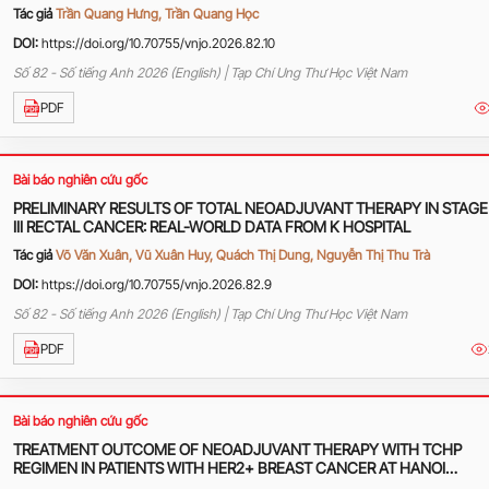
AT VIET TIEP FRIENDSHIP HOSPITAL
Tác giả
Trần Quang Hưng, Trần Quang Học
DOI:
https://doi.org/10.70755/vnjo.2026.82.10
Số 82 - Số tiếng Anh 2026 (English) | Tạp Chí Ung Thư Học Việt Nam
PDF
Bài báo nghiên cứu gốc
PRELIMINARY RESULTS OF TOTAL NEOADJUVANT THERAPY IN STAGE 
III RECTAL CANCER: REAL-WORLD DATA FROM K HOSPITAL
Tác giả
Võ Văn Xuân, Vũ Xuân Huy, Quách Thị Dung, Nguyễn Thị Thu Trà
DOI:
https://doi.org/10.70755/vnjo.2026.82.9
Số 82 - Số tiếng Anh 2026 (English) | Tạp Chí Ung Thư Học Việt Nam
PDF
Bài báo nghiên cứu gốc
TREATMENT OUTCOME OF NEOADJUVANT THERAPY WITH TCHP
REGIMEN IN PATIENTS WITH HER2+ BREAST CANCER AT HANOI
ONCOLOGY HOSPITAL