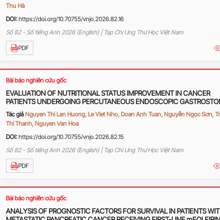
Thu Hà
DOI:
https://doi.org/10.70755/vnjo.2026.82.16
Số 82 - Số tiếng Anh 2026 (English) | Tạp Chí Ung Thư Học Việt Nam
PDF
Bài báo nghiên cứu gốc
EVALUATION OF NUTRITIONAL STATUS IMPROVEMENT IN CANCER
PATIENTS UNDERGOING PERCUTANEOUS ENDOSCOPIC GASTROST
(PEG)
Tác giả
Nguyen Thi Lan Huong, Le Viet Nho, Doan Anh Tuan, Nguyễn Ngọc Sơn, T
Thi Thanh, Nguyen Van Hoa
DOI:
https://doi.org/10.70755/vnjo.2026.82.15
Số 82 - Số tiếng Anh 2026 (English) | Tạp Chí Ung Thư Học Việt Nam
PDF
Bài báo nghiên cứu gốc
ANALYSIS OF PROGNOSTIC FACTORS FOR SURVIVAL IN PATIENTS WI
METASTATIC PANCREATIC CANCER RECEIVING FIRST-LINE mFOLFIRI