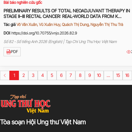
Bài báo nghiên cứu gốc
PRELIMINARY RESULTS OF TOTAL NEOADJUVANT THERAPY IN
STAGE II–III RECTAL CANCER: REAL-WORLD DATA FROM K
HOSPITAL
Tác giả
Võ Văn Xuân, Vũ Xuân Huy, Quách Thị Dung, Nguyễn Thị Thu Trà
DOI:
https://doi.org/10.70755/vnjo.2026.82.9
Số 82 - Số tiếng Anh 2026 (English) | Tạp Chí Ung Thư Học Việt Nam
PDF
1
2
3
4
5
6
7
8
9
10
...
15
16
Tòa soạn Hội Ung thư Việt Nam