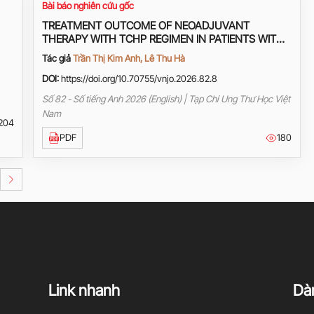
Bài báo nghiên cứu gốc
TREATMENT OUTCOME OF NEOADJUVANT
THERAPY WITH TCHP REGIMEN IN PATIENTS WITH
HER2+ BREAST CANCER AT HANOI ONCOLOGY
Tác giả
Trần Thị Kim Anh, Lê Thu Hà
HOSPITAL
DOI:
https://doi.org/10.70755/vnjo.2026.82.8
Số 82 - Số tiếng Anh 2026 (English) | Tạp Chí Ung Thư Học Việt
Nam
204
PDF
180
Link nhanh
Dàn