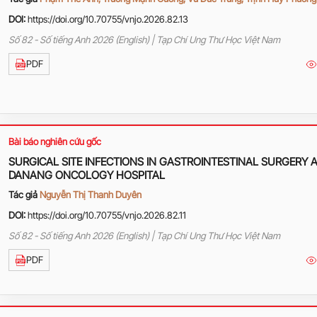
DOI:
https://doi.org/10.70755/vnjo.2026.82.13
Số 82 - Số tiếng Anh 2026 (English) | Tạp Chí Ung Thư Học Việt Nam
PDF
Bài báo nghiên cứu gốc
SURGICAL SITE INFECTIONS IN GASTROINTESTINAL SURGERY 
DANANG ONCOLOGY HOSPITAL
Tác giả
Nguyễn Thị Thanh Duyên
DOI:
https://doi.org/10.70755/vnjo.2026.82.11
Số 82 - Số tiếng Anh 2026 (English) | Tạp Chí Ung Thư Học Việt Nam
PDF