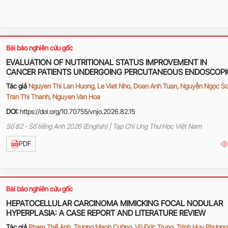
Bài báo nghiên cứu gốc
EVALUATION OF NUTRITIONAL STATUS IMPROVEMENT IN
CANCER PATIENTS UNDERGOING PERCUTANEOUS ENDOSCOPI
GASTROSTOMY (PEG)
Tác giả
Nguyen Thi Lan Huong, Le Viet Nho, Doan Anh Tuan, Nguyễn Ngọc Sơ
Tran Thi Thanh, Nguyen Van Hoa
DOI:
https://doi.org/10.70755/vnjo.2026.82.15
Số 82 - Số tiếng Anh 2026 (English) | Tạp Chí Ung Thư Học Việt Nam
PDF
Bài báo nghiên cứu gốc
HEPATOCELLULAR CARCINOMA MIMICKING FOCAL NODULAR
HYPERPLASIA: A CASE REPORT AND LITERATURE REVIEW
Tác giả
Phạm Thế Anh, Trương Mạnh Cường, Vũ Đức Trung, Trịnh Huy Phương