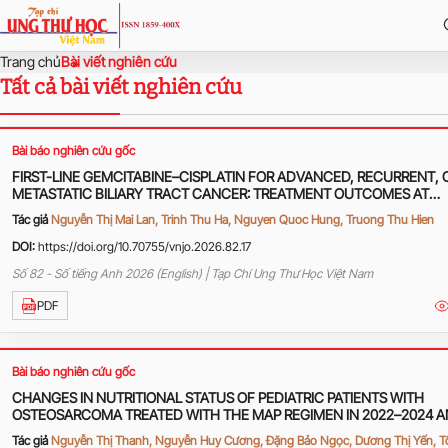
Trang chủ
Bài viết nghiên cứu
Tất cả bài viết nghiên cứu
Bài báo nghiên cứu gốc
FIRST-LINE GEMCITABINE–CISPLATIN FOR ADVANCED, RECURRENT, 
METASTATIC BILIARY TRACT CANCER: TREATMENT OUTCOMES AT
HANOI ONCOLOGY HOSPITAL
Tác giả
Nguyễn Thị Mai Lan, Trinh Thu Ha, Nguyen Quoc Hung, Truong Thu Hien
DOI:
https://doi.org/10.70755/vnjo.2026.82.17
Số 82 - Số tiếng Anh 2026 (English) | Tạp Chí Ung Thư Học Việt Nam
PDF
Bài báo nghiên cứu gốc
CHANGES IN NUTRITIONAL STATUS OF PEDIATRIC PATIENTS WITH
OSTEOSARCOMA TREATED WITH THE MAP REGIMEN IN 2022–2024 
ASSOCIATED FACTORS
Tác giả
Nguyễn Thị Thanh, Nguyễn Huy Cương, Đặng Bảo Ngọc, Dương Thị Yến, 