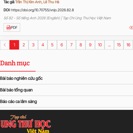
Tác giả
Trần Thị Kim Anh, Lê Thu Hà
DOI:
https://doi.org/10.70755/vnjo.2026.82.8
Số 82 - Số tiếng Anh 2026 (English) | Tạp Chí Ung Thư Học Việt Nam
PDF
1
2
3
4
5
6
7
8
9
10
...
15
16
Danh mục
Bài báo nghiên cứu gốc
Bài báo tổng quan
Báo cáo ca lâm sàng