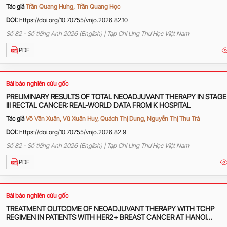
AT VIET TIEP FRIENDSHIP HOSPITAL
Tác giả
Trần Quang Hưng, Trần Quang Học
DOI:
https://doi.org/10.70755/vnjo.2026.82.10
Số 82 - Số tiếng Anh 2026 (English) | Tạp Chí Ung Thư Học Việt Nam
PDF
Bài báo nghiên cứu gốc
PRELIMINARY RESULTS OF TOTAL NEOADJUVANT THERAPY IN STAGE 
III RECTAL CANCER: REAL-WORLD DATA FROM K HOSPITAL
Tác giả
Võ Văn Xuân, Vũ Xuân Huy, Quách Thị Dung, Nguyễn Thị Thu Trà
DOI:
https://doi.org/10.70755/vnjo.2026.82.9
Số 82 - Số tiếng Anh 2026 (English) | Tạp Chí Ung Thư Học Việt Nam
PDF
Bài báo nghiên cứu gốc
TREATMENT OUTCOME OF NEOADJUVANT THERAPY WITH TCHP
REGIMEN IN PATIENTS WITH HER2+ BREAST CANCER AT HANOI
ONCOLOGY HOSPITAL