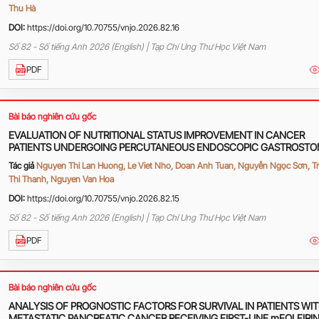
Thu Hà
DOI:
https://doi.org/10.70755/vnjo.2026.82.16
Số 82 - Số tiếng Anh 2026 (English) | Tạp Chí Ung Thư Học Việt Nam
PDF
Bài báo nghiên cứu gốc
EVALUATION OF NUTRITIONAL STATUS IMPROVEMENT IN CANCER
PATIENTS UNDERGOING PERCUTANEOUS ENDOSCOPIC GASTROST
(PEG)
Tác giả
Nguyen Thi Lan Huong, Le Viet Nho, Doan Anh Tuan, Nguyễn Ngọc Sơn, T
Thi Thanh, Nguyen Van Hoa
DOI:
https://doi.org/10.70755/vnjo.2026.82.15
Số 82 - Số tiếng Anh 2026 (English) | Tạp Chí Ung Thư Học Việt Nam
PDF
Bài báo nghiên cứu gốc
ANALYSIS OF PROGNOSTIC FACTORS FOR SURVIVAL IN PATIENTS WI
METASTATIC PANCREATIC CANCER RECEIVING FIRST-LINE mFOLFIRI