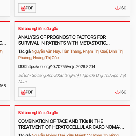
PDF
160
Bài báo nghiên cứu gốc
ANALYSIS OF PROGNOSTIC FACTORS FOR
C
SURVIVAL IN PATIENTS WITH METASTATIC
PANCREATIC CANCER RECEIVING FIRST-LINE
n,
Tác giả
Nguyễn Văn Huy, Trần Thắng, Phạm Thị Quế, Đinh Thị
mFOLFIRINOX AT K HOSPITAL
Phương, Hoàng Thị Cúc
DOI:
https://doi.org/10.70755/vnjo.2026.82.14
Số 82 - Số tiếng Anh 2026 (English) | Tạp Chí Ung Thư Học Việt
Nam
168
PDF
166
Bài báo nghiên cứu gốc
COMBINATION OF TACE AND TKIs IN THE
TREATMENT OF HEPATOCELLULAR CARCINOMA:
FROM THEORY TO CLINICAL PRACTICE
Tác giả
Nguyễn Hoàng Quý, Kiều Huỳnh Vy, Phan Thị Hồng