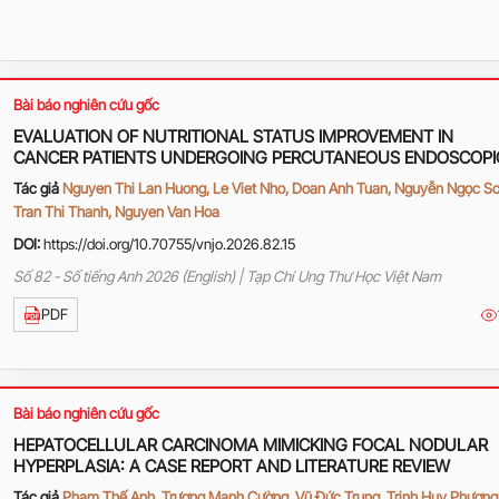
Bài báo nghiên cứu gốc
EVALUATION OF NUTRITIONAL STATUS IMPROVEMENT IN
CANCER PATIENTS UNDERGOING PERCUTANEOUS ENDOSCOPI
GASTROSTOMY (PEG)
Tác giả
Nguyen Thi Lan Huong, Le Viet Nho, Doan Anh Tuan, Nguyễn Ngọc Sơ
Tran Thi Thanh, Nguyen Van Hoa
DOI:
https://doi.org/10.70755/vnjo.2026.82.15
Số 82 - Số tiếng Anh 2026 (English) | Tạp Chí Ung Thư Học Việt Nam
PDF
Bài báo nghiên cứu gốc
HEPATOCELLULAR CARCINOMA MIMICKING FOCAL NODULAR
HYPERPLASIA: A CASE REPORT AND LITERATURE REVIEW
Tác giả
Phạm Thế Anh, Trương Mạnh Cường, Vũ Đức Trung, Trịnh Huy Phương