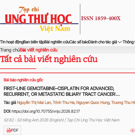
Tin hoạt động
Ban biên tập
Bài nghiên cứu
Các số báo
Dành cho tác giả
Thông 
Trang chủ
Bài viết nghiên cứu
Tất cả bài viết nghiên cứu
Bài báo nghiên cứu gốc
FIRST-LINE GEMCITABINE–CISPLATIN FOR ADVANCED,
RECURRENT, OR METASTATIC BILIARY TRACT CANCER:
TREATMENT OUTCOMES AT HANOI ONCOLOGY HOSPITAL
Tác giả
Nguyễn Thị Mai Lan, Trinh Thu Ha, Nguyen Quoc Hung, Truong Thu H
DOI:
https://doi.org/10.70755/vnjo.2026.82.17
Số 82 - Số tiếng Anh 2026 (English) | Tạp Chí Ung Thư Học Việt Nam
PDF