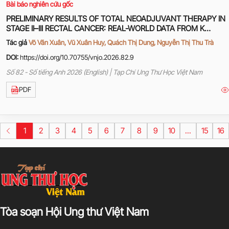
Bài báo nghiên cứu gốc
PRELIMINARY RESULTS OF TOTAL NEOADJUVANT THERAPY IN
STAGE II–III RECTAL CANCER: REAL-WORLD DATA FROM K
HOSPITAL
Tác giả
Võ Văn Xuân, Vũ Xuân Huy, Quách Thị Dung, Nguyễn Thị Thu Trà
DOI:
https://doi.org/10.70755/vnjo.2026.82.9
Số 82 - Số tiếng Anh 2026 (English) | Tạp Chí Ung Thư Học Việt Nam
PDF
1
2
3
4
5
6
7
8
9
10
...
15
16
Tòa soạn Hội Ung thư Việt Nam