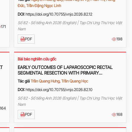
Đức, Trần Đặng Ngọc Linh
DOI:
https://doi.org/10.70755/vnjo.2026.82.12
Số 82 - Số tiếng Anh 2026 (English) | Tạp Chí Ung Thư Học Việt
171
Nam
PDF
198
Bài báo nghiên cứu gốc
AT
EARLY OUTCOMES OF LAPAROSCOPIC RECTAL
SEGMENTAL RESECTION WITH PRIMARY
ANASTOMOSIS IN THE TREATMENT OF RECTAL
Tác giả
Trần Quang Hưng, Trần Quang Học
CANCER AT VIET TIEP FRIENDSHIP HOSPITAL
DOI:
https://doi.org/10.70755/vnjo.2026.82.10
Số 82 - Số tiếng Anh 2026 (English) | Tạp Chí Ung Thư Học Việt
Nam
164
PDF
168