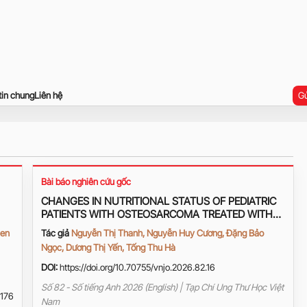
tin chung
Liên hệ
Gử
Bài báo nghiên cứu gốc
CHANGES IN NUTRITIONAL STATUS OF PEDIATRIC
PATIENTS WITH OSTEOSARCOMA TREATED WITH
THE MAP REGIMEN IN 2022–2024 AND
ien
Tác giả
Nguyễn Thị Thanh, Nguyễn Huy Cương, Đặng Bảo
ASSOCIATED FACTORS
Ngọc, Dương Thị Yến, Tống Thu Hà
DOI:
https://doi.org/10.70755/vnjo.2026.82.16
Số 82 - Số tiếng Anh 2026 (English) | Tạp Chí Ung Thư Học Việt
176
Nam