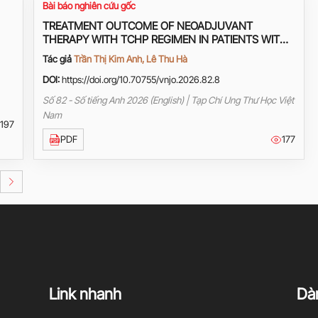
Bài báo nghiên cứu gốc
TREATMENT OUTCOME OF NEOADJUVANT
THERAPY WITH TCHP REGIMEN IN PATIENTS WITH
HER2+ BREAST CANCER AT HANOI ONCOLOGY
Tác giả
Trần Thị Kim Anh, Lê Thu Hà
HOSPITAL
DOI:
https://doi.org/10.70755/vnjo.2026.82.8
Số 82 - Số tiếng Anh 2026 (English) | Tạp Chí Ung Thư Học Việt
Nam
197
PDF
177
Link nhanh
Dàn