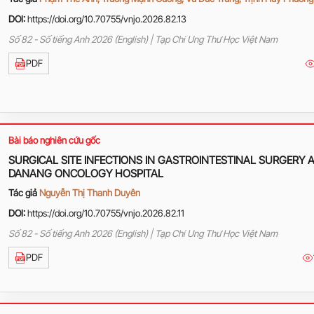
DOI:
https://doi.org/10.70755/vnjo.2026.82.13
Số 82 - Số tiếng Anh 2026 (English) | Tạp Chí Ung Thư Học Việt Nam
PDF
Bài báo nghiên cứu gốc
SURGICAL SITE INFECTIONS IN GASTROINTESTINAL SURGERY 
DANANG ONCOLOGY HOSPITAL
Tác giả
Nguyễn Thị Thanh Duyên
DOI:
https://doi.org/10.70755/vnjo.2026.82.11
Số 82 - Số tiếng Anh 2026 (English) | Tạp Chí Ung Thư Học Việt Nam
PDF