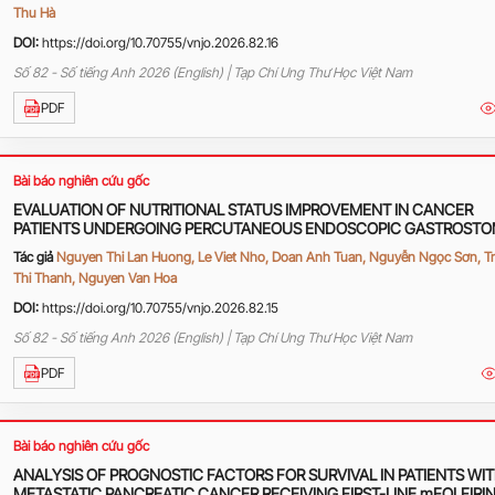
Thu Hà
DOI:
https://doi.org/10.70755/vnjo.2026.82.16
Số 82 - Số tiếng Anh 2026 (English) | Tạp Chí Ung Thư Học Việt Nam
PDF
Bài báo nghiên cứu gốc
EVALUATION OF NUTRITIONAL STATUS IMPROVEMENT IN CANCER
PATIENTS UNDERGOING PERCUTANEOUS ENDOSCOPIC GASTROST
(PEG)
Tác giả
Nguyen Thi Lan Huong, Le Viet Nho, Doan Anh Tuan, Nguyễn Ngọc Sơn, T
Thi Thanh, Nguyen Van Hoa
DOI:
https://doi.org/10.70755/vnjo.2026.82.15
Số 82 - Số tiếng Anh 2026 (English) | Tạp Chí Ung Thư Học Việt Nam
PDF
Bài báo nghiên cứu gốc
ANALYSIS OF PROGNOSTIC FACTORS FOR SURVIVAL IN PATIENTS WI
METASTATIC PANCREATIC CANCER RECEIVING FIRST-LINE mFOLFIRI