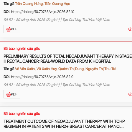
AT VIET TIEP FRIENDSHIP HOSPITAL
Tác giả
Trần Quang Hưng, Trần Quang Học
DOI:
https://doi.org/10.70755/vnjo.2026.82.10
Số 82 - Số tiếng Anh 2026 (English) | Tạp Chí Ung Thư Học Việt Nam
PDF
Bài báo nghiên cứu gốc
PRELIMINARY RESULTS OF TOTAL NEOADJUVANT THERAPY IN STAGE 
III RECTAL CANCER: REAL-WORLD DATA FROM K HOSPITAL
Tác giả
Võ Văn Xuân, Vũ Xuân Huy, Quách Thị Dung, Nguyễn Thị Thu Trà
DOI:
https://doi.org/10.70755/vnjo.2026.82.9
Số 82 - Số tiếng Anh 2026 (English) | Tạp Chí Ung Thư Học Việt Nam
PDF
Bài báo nghiên cứu gốc
TREATMENT OUTCOME OF NEOADJUVANT THERAPY WITH TCHP
REGIMEN IN PATIENTS WITH HER2+ BREAST CANCER AT HANOI
ONCOLOGY HOSPITAL