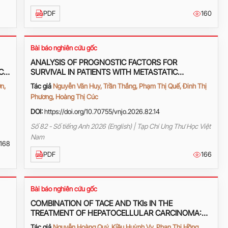
PDF
160
Bài báo nghiên cứu gốc
ANALYSIS OF PROGNOSTIC FACTORS FOR
C
SURVIVAL IN PATIENTS WITH METASTATIC
PANCREATIC CANCER RECEIVING FIRST-LINE
n,
Tác giả
Nguyễn Văn Huy, Trần Thắng, Phạm Thị Quế, Đinh Thị
mFOLFIRINOX AT K HOSPITAL
Phương, Hoàng Thị Cúc
DOI:
https://doi.org/10.70755/vnjo.2026.82.14
Số 82 - Số tiếng Anh 2026 (English) | Tạp Chí Ung Thư Học Việt
Nam
168
PDF
166
Bài báo nghiên cứu gốc
COMBINATION OF TACE AND TKIs IN THE
TREATMENT OF HEPATOCELLULAR CARCINOMA:
FROM THEORY TO CLINICAL PRACTICE
Tác giả
Nguyễn Hoàng Quý, Kiều Huỳnh Vy, Phan Thị Hồng