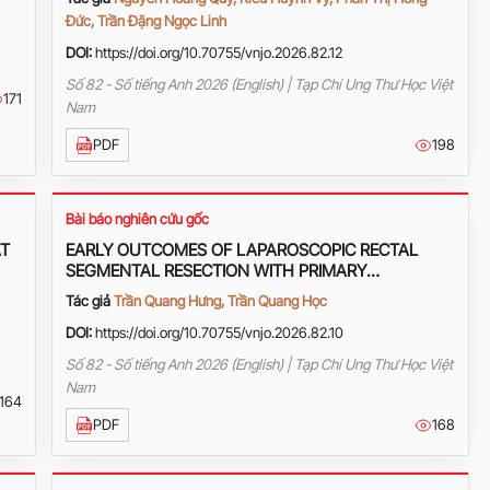
Đức, Trần Đặng Ngọc Linh
DOI:
https://doi.org/10.70755/vnjo.2026.82.12
Số 82 - Số tiếng Anh 2026 (English) | Tạp Chí Ung Thư Học Việt
171
Nam
PDF
198
Bài báo nghiên cứu gốc
AT
EARLY OUTCOMES OF LAPAROSCOPIC RECTAL
SEGMENTAL RESECTION WITH PRIMARY
ANASTOMOSIS IN THE TREATMENT OF RECTAL
Tác giả
Trần Quang Hưng, Trần Quang Học
CANCER AT VIET TIEP FRIENDSHIP HOSPITAL
DOI:
https://doi.org/10.70755/vnjo.2026.82.10
Số 82 - Số tiếng Anh 2026 (English) | Tạp Chí Ung Thư Học Việt
Nam
164
PDF
168