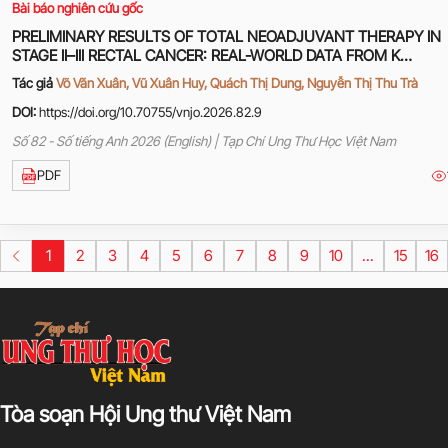
Bài báo nghiên cứu gốc
PRELIMINARY RESULTS OF TOTAL NEOADJUVANT THERAPY IN
STAGE II–III RECTAL CANCER: REAL-WORLD DATA FROM K
HOSPITAL
Tác giả
Võ Văn Xuân, Vũ Xuân Huy, Quách Thị Dung, Nguyễn Thị Thu Trà
DOI:
https://doi.org/10.70755/vnjo.2026.82.9
Số 82 - Số tiếng Anh 2026 (English) | Tạp Chí Ung Thư Học Việt Nam
PDF
1
2
3
4
5
6
7
8
9
10
...
15
16
Tòa soạn Hội Ung thư Việt Nam