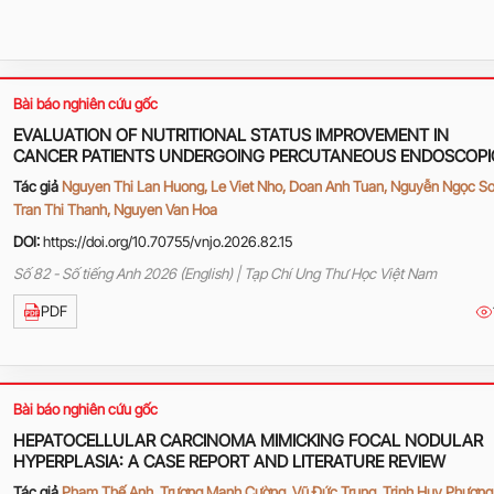
Bài báo nghiên cứu gốc
EVALUATION OF NUTRITIONAL STATUS IMPROVEMENT IN
CANCER PATIENTS UNDERGOING PERCUTANEOUS ENDOSCOPI
GASTROSTOMY (PEG)
Tác giả
Nguyen Thi Lan Huong, Le Viet Nho, Doan Anh Tuan, Nguyễn Ngọc Sơ
Tran Thi Thanh, Nguyen Van Hoa
DOI:
https://doi.org/10.70755/vnjo.2026.82.15
Số 82 - Số tiếng Anh 2026 (English) | Tạp Chí Ung Thư Học Việt Nam
PDF
Bài báo nghiên cứu gốc
HEPATOCELLULAR CARCINOMA MIMICKING FOCAL NODULAR
HYPERPLASIA: A CASE REPORT AND LITERATURE REVIEW
Tác giả
Phạm Thế Anh, Trương Mạnh Cường, Vũ Đức Trung, Trịnh Huy Phương