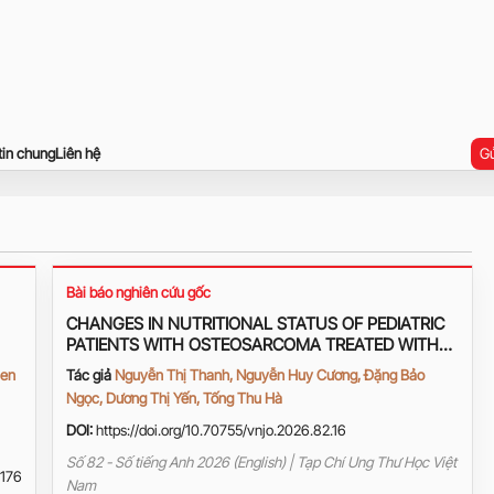
tin chung
Liên hệ
Gử
Bài báo nghiên cứu gốc
CHANGES IN NUTRITIONAL STATUS OF PEDIATRIC
PATIENTS WITH OSTEOSARCOMA TREATED WITH
THE MAP REGIMEN IN 2022–2024 AND
ien
Tác giả
Nguyễn Thị Thanh, Nguyễn Huy Cương, Đặng Bảo
ASSOCIATED FACTORS
Ngọc, Dương Thị Yến, Tống Thu Hà
DOI:
https://doi.org/10.70755/vnjo.2026.82.16
Số 82 - Số tiếng Anh 2026 (English) | Tạp Chí Ung Thư Học Việt
176
Nam