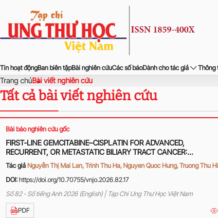
Tin hoạt động
Ban biên tập
Bài nghiên cứu
Các số báo
Dành cho tác giả
Thông 
Trang chủ
Bài viết nghiên cứu
Tất cả bài viết nghiên cứu
Bài báo nghiên cứu gốc
FIRST-LINE GEMCITABINE–CISPLATIN FOR ADVANCED,
RECURRENT, OR METASTATIC BILIARY TRACT CANCER:
TREATMENT OUTCOMES AT HANOI ONCOLOGY HOSPITAL
Tác giả
Nguyễn Thị Mai Lan, Trinh Thu Ha, Nguyen Quoc Hung, Truong Thu H
DOI:
https://doi.org/10.70755/vnjo.2026.82.17
Số 82 - Số tiếng Anh 2026 (English) | Tạp Chí Ung Thư Học Việt Nam
PDF