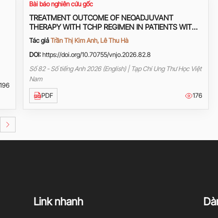
Bài báo nghiên cứu gốc
TREATMENT OUTCOME OF NEOADJUVANT
THERAPY WITH TCHP REGIMEN IN PATIENTS WITH
HER2+ BREAST CANCER AT HANOI ONCOLOGY
Tác giả
Trần Thị Kim Anh, Lê Thu Hà
HOSPITAL
DOI:
https://doi.org/10.70755/vnjo.2026.82.8
Số 82 - Số tiếng Anh 2026 (English) | Tạp Chí Ung Thư Học Việt
Nam
196
PDF
176
Link nhanh
Dàn