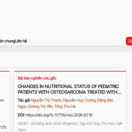
tin chung
Liên hệ
Gử
Bài báo nghiên cứu gốc
CHANGES IN NUTRITIONAL STATUS OF PEDIATRIC
PATIENTS WITH OSTEOSARCOMA TREATED WITH
THE MAP REGIMEN IN 2022–2024 AND
ien
Tác giả
Nguyễn Thị Thanh, Nguyễn Huy Cương, Đặng Bảo
ASSOCIATED FACTORS
Ngọc, Dương Thị Yến, Tống Thu Hà
DOI:
https://doi.org/10.70755/vnjo.2026.82.16
Số 82 - Số tiếng Anh 2026 (English) | Tạp Chí Ung Thư Học Việt
175
Nam