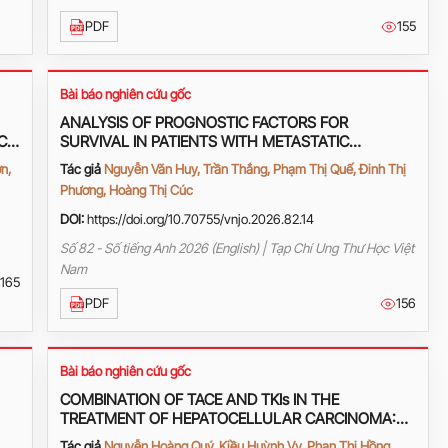
PDF
155
Bài báo nghiên cứu gốc
ANALYSIS OF PROGNOSTIC FACTORS FOR
C
SURVIVAL IN PATIENTS WITH METASTATIC
PANCREATIC CANCER RECEIVING FIRST-LINE
n,
Tác giả
Nguyễn Văn Huy, Trần Thắng, Phạm Thị Quế, Đinh Thị
mFOLFIRINOX AT K HOSPITAL
Phương, Hoàng Thị Cúc
DOI:
https://doi.org/10.70755/vnjo.2026.82.14
Số 82 - Số tiếng Anh 2026 (English) | Tạp Chí Ung Thư Học Việt
Nam
165
PDF
156
Bài báo nghiên cứu gốc
COMBINATION OF TACE AND TKIs IN THE
TREATMENT OF HEPATOCELLULAR CARCINOMA:
FROM THEORY TO CLINICAL PRACTICE
Tác giả
Nguyễn Hoàng Quý, Kiều Huỳnh Vy, Phan Thị Hồng