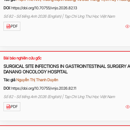
DOI:
https://doi.org/10.70755/vnjo.2026.82.13
Số 82 - Số tiếng Anh 2026 (English) | Tạp Chí Ung Thư Học Việt Nam
PDF
Bài báo nghiên cứu gốc
SURGICAL SITE INFECTIONS IN GASTROINTESTINAL SURGERY 
DANANG ONCOLOGY HOSPITAL
Tác giả
Nguyễn Thị Thanh Duyên
DOI:
https://doi.org/10.70755/vnjo.2026.82.11
Số 82 - Số tiếng Anh 2026 (English) | Tạp Chí Ung Thư Học Việt Nam
PDF