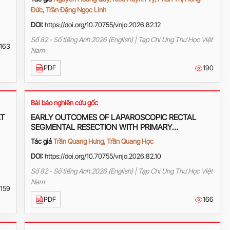
Đức, Trần Đặng Ngọc Linh
DOI:
https://doi.org/10.70755/vnjo.2026.82.12
Số 82 - Số tiếng Anh 2026 (English) | Tạp Chí Ung Thư Học Việt
163
Nam
PDF
190
Bài báo nghiên cứu gốc
AT
EARLY OUTCOMES OF LAPAROSCOPIC RECTAL
SEGMENTAL RESECTION WITH PRIMARY
ANASTOMOSIS IN THE TREATMENT OF RECTAL
Tác giả
Trần Quang Hưng, Trần Quang Học
CANCER AT VIET TIEP FRIENDSHIP HOSPITAL
DOI:
https://doi.org/10.70755/vnjo.2026.82.10
Số 82 - Số tiếng Anh 2026 (English) | Tạp Chí Ung Thư Học Việt
Nam
159
PDF
166