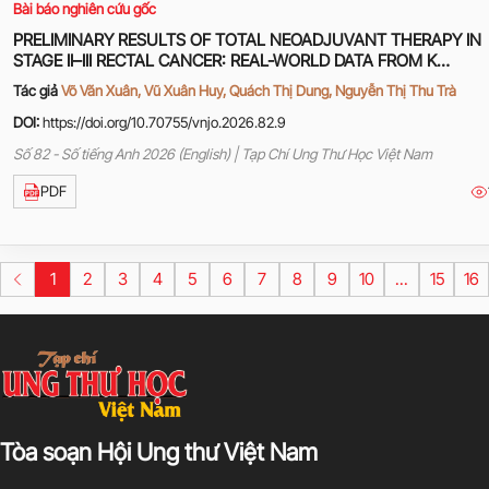
Bài báo nghiên cứu gốc
PRELIMINARY RESULTS OF TOTAL NEOADJUVANT THERAPY IN
STAGE II–III RECTAL CANCER: REAL-WORLD DATA FROM K
HOSPITAL
Tác giả
Võ Văn Xuân, Vũ Xuân Huy, Quách Thị Dung, Nguyễn Thị Thu Trà
DOI:
https://doi.org/10.70755/vnjo.2026.82.9
Số 82 - Số tiếng Anh 2026 (English) | Tạp Chí Ung Thư Học Việt Nam
PDF
1
2
3
4
5
6
7
8
9
10
...
15
16
Tòa soạn Hội Ung thư Việt Nam