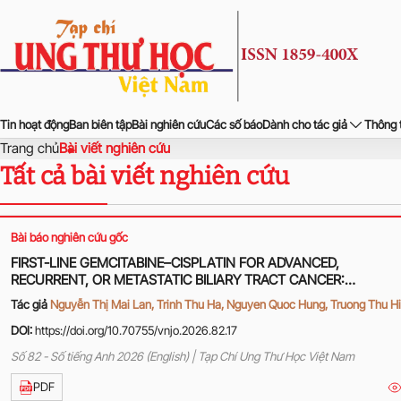
Tin hoạt động
Ban biên tập
Bài nghiên cứu
Các số báo
Dành cho tác giả
Thông 
Trang chủ
Bài viết nghiên cứu
Tất cả bài viết nghiên cứu
Bài báo nghiên cứu gốc
FIRST-LINE GEMCITABINE–CISPLATIN FOR ADVANCED,
RECURRENT, OR METASTATIC BILIARY TRACT CANCER:
TREATMENT OUTCOMES AT HANOI ONCOLOGY HOSPITAL
Tác giả
Nguyễn Thị Mai Lan, Trinh Thu Ha, Nguyen Quoc Hung, Truong Thu H
DOI:
https://doi.org/10.70755/vnjo.2026.82.17
Số 82 - Số tiếng Anh 2026 (English) | Tạp Chí Ung Thư Học Việt Nam
PDF