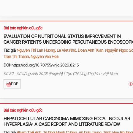
Bài báo nghiên cứu gốc
EVALUATION OF NUTRITIONAL STATUS IMPROVEMENT IN
CANCER PATIENTS UNDERGOING PERCUTANEOUS ENDOSCOPI
GASTROSTOMY (PEG)
Tác giả
Nguyen Thi Lan Huong, Le Viet Nho, Doan Anh Tuan, Nguyễn Ngọc Sơ
Tran Thi Thanh, Nguyen Van Hoa
DOI:
https://doi.org/10.70755/vnjo.2026.82.15
Số 82 - Số tiếng Anh 2026 (English) | Tạp Chí Ung Thư Học Việt Nam
PDF
Bài báo nghiên cứu gốc
HEPATOCELLULAR CARCINOMA MIMICKING FOCAL NODULAR
HYPERPLASIA: A CASE REPORT AND LITERATURE REVIEW
Tác giả
Phạm Thế Anh, Trương Mạnh Cường, Vũ Đức Trung, Trịnh Huy Phương