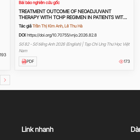
Bài báo nghiên cứu gốc
TREATMENT OUTCOME OF NEOADJUVANT
THERAPY WITH TCHP REGIMEN IN PATIENTS WITH
HER2+ BREAST CANCER AT HANOI ONCOLOGY
Tác giả
Trần Thị Kim Anh, Lê Thu Hà
HOSPITAL
DOI:
https://doi.org/10.70755/vnjo.2026.82.8
Số 82 - Số tiếng Anh 2026 (English) | Tạp Chí Ung Thư Học Việt
Nam
193
PDF
173
Link nhanh
Dàn